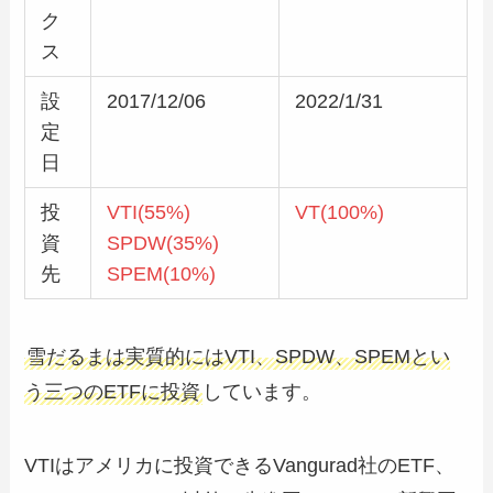
ク
ス
設
2017/12/06
2022/1/31
定
日
投
VTI(55%)
VT(100%)
資
SPDW(35%)
先
SPEM(10%)
雪だるまは実質的にはVTI、SPDW、SPEMとい
う三つのETFに投資
しています。
VTIはアメリカに投資できるVangurad社のETF、