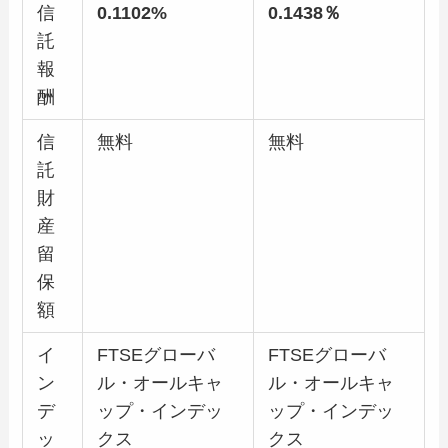
信
0.1102%
0.1438％
託
報
酬
信
無料
無料
託
財
産
留
保
額
イ
FTSEグローバ
FTSEグローバ
ン
ル・オールキャ
ル・オールキャ
デ
ップ・インデッ
ップ・インデッ
ッ
クス
クス