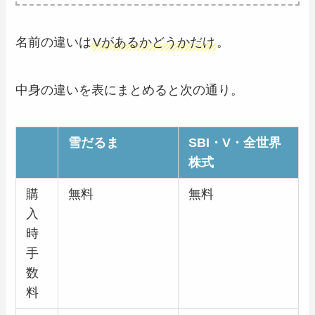
名前の違いは
Vがあるかどうかだけ
。
中身の違いを表にまとめると次の通り。
雪だるま
SBI・V・全世界
株式
購
無料
無料
入
時
手
数
料